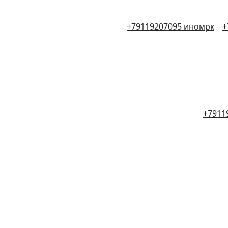
+79119207095 иномрк
+
+7911