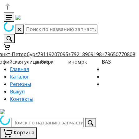
анкт-Петербург,
+79119207095
+79218909198
+79650770808
офийская улица, 8к5
иномрк
иномрк
ВАЗ
Главная
Каталог
Регионы
Выкуп
Контакты
Корзина