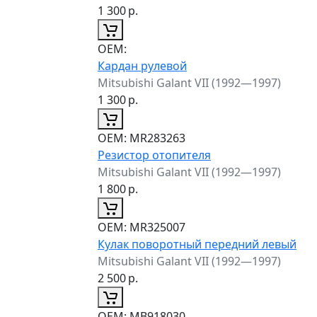
1 300
р.
ОЕМ:
Кардан рулевой
Mitsubishi Galant VII (1992—1997)
1 300
р.
ОЕМ:
MR283263
Резистор отопителя
Mitsubishi Galant VII (1992—1997)
1 800
р.
ОЕМ:
MR325007
Кулак поворотный передний левый
Mitsubishi Galant VII (1992—1997)
2 500
р.
ОЕМ:
MB918030