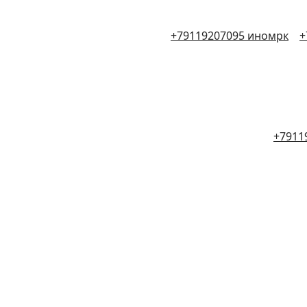
+79119207095 иномрк
+
+7911