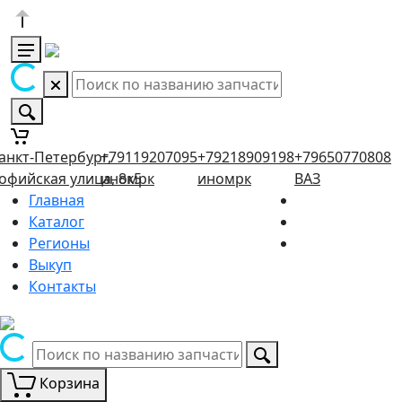
анкт-Петербург,
+79119207095
+79218909198
+79650770808
офийская улица, 8к5
иномрк
иномрк
ВАЗ
Главная
Каталог
Регионы
Выкуп
Контакты
Корзина