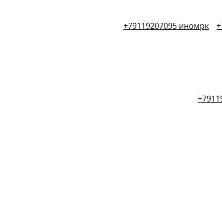
+79119207095 иномрк
+
+7911