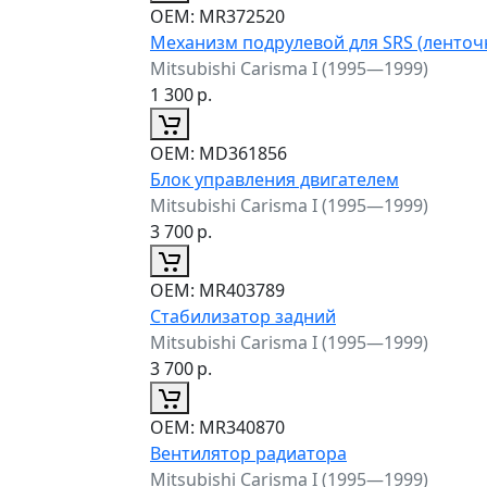
ОЕМ:
MR372520
Механизм подрулевой для SRS (ленточ
Mitsubishi Carisma I (1995—1999)
1 300
р.
ОЕМ:
MD361856
Блок управления двигателем
Mitsubishi Carisma I (1995—1999)
3 700
р.
ОЕМ:
MR403789
Стабилизатор задний
Mitsubishi Carisma I (1995—1999)
3 700
р.
ОЕМ:
MR340870
Вентилятор радиатора
Mitsubishi Carisma I (1995—1999)