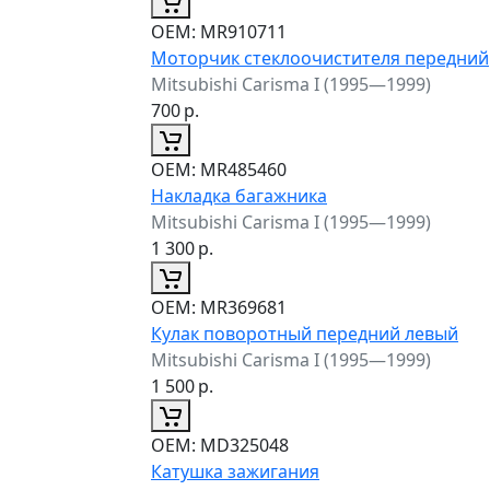
ОЕМ:
MR910711
Моторчик стеклоочистителя передний
Mitsubishi Carisma I (1995—1999)
700
р.
ОЕМ:
MR485460
Накладка багажника
Mitsubishi Carisma I (1995—1999)
1 300
р.
ОЕМ:
MR369681
Кулак поворотный передний левый
Mitsubishi Carisma I (1995—1999)
1 500
р.
ОЕМ:
MD325048
Катушка зажигания