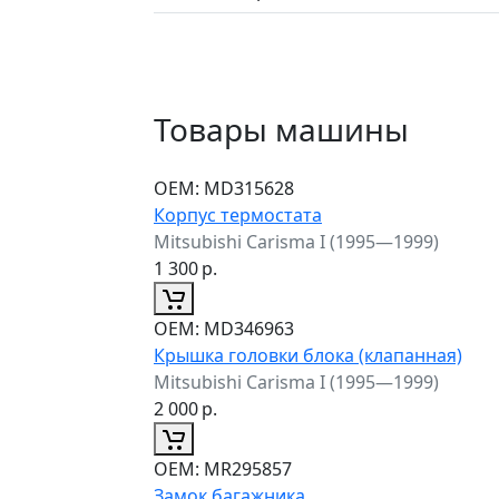
Товары машины
ОЕМ:
MD315628
Корпус термостата
Mitsubishi Carisma I (1995—1999)
1 300
р.
ОЕМ:
MD346963
Крышка головки блока (клапанная)
Mitsubishi Carisma I (1995—1999)
2 000
р.
ОЕМ:
MR295857
Замок багажника