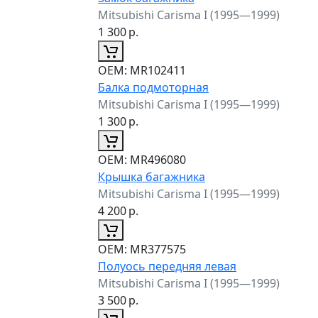
Mitsubishi Carisma I (1995—1999)
1 300
р.
ОЕМ:
MR102411
Балка подмоторная
Mitsubishi Carisma I (1995—1999)
1 300
р.
ОЕМ:
MR496080
Крышка багажника
Mitsubishi Carisma I (1995—1999)
4 200
р.
ОЕМ:
MR377575
Полуось передняя левая
Mitsubishi Carisma I (1995—1999)
3 500
р.