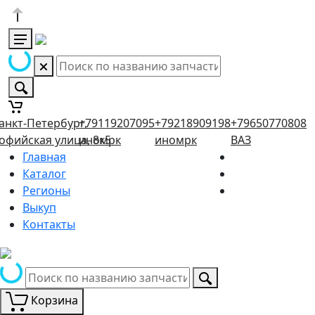
анкт-Петербург,
+79119207095
+79218909198
+79650770808
офийская улица, 8к5
иномрк
иномрк
ВАЗ
Главная
Каталог
Регионы
Выкуп
Контакты
Корзина