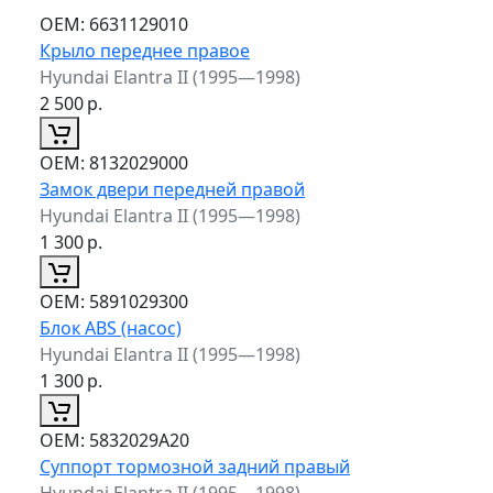
ОЕМ:
6631129010
Крыло переднее правое
Hyundai Elantra II (1995—1998)
2 500
р.
ОЕМ:
8132029000
Замок двери передней правой
Hyundai Elantra II (1995—1998)
1 300
р.
ОЕМ:
5891029300
Блок ABS (насос)
Hyundai Elantra II (1995—1998)
1 300
р.
ОЕМ:
5832029A20
Суппорт тормозной задний правый
Hyundai Elantra II (1995—1998)