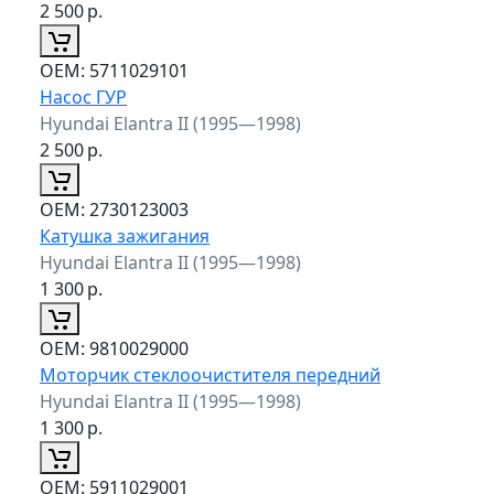
2 500
р.
ОЕМ:
5711029101
Насос ГУР
Hyundai Elantra II (1995—1998)
2 500
р.
ОЕМ:
2730123003
Катушка зажигания
Hyundai Elantra II (1995—1998)
1 300
р.
ОЕМ:
9810029000
Моторчик стеклоочистителя передний
Hyundai Elantra II (1995—1998)
1 300
р.
ОЕМ:
5911029001