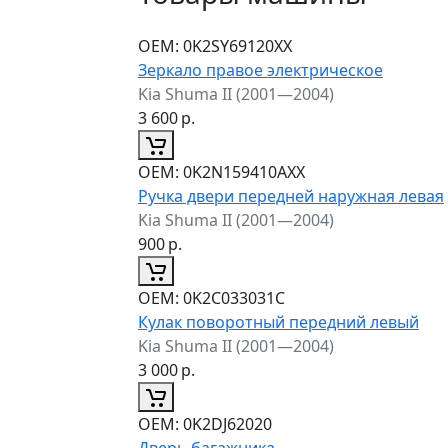
ОЕМ:
0K2SY69120XX
Зеркало правое электрическое
Kia Shuma II (2001—2004)
3 600
р.
ОЕМ:
0K2N159410AXX
Ручка двери передней наружная левая
Kia Shuma II (2001—2004)
900
р.
ОЕМ:
0K2C033031C
Кулак поворотный передний левый
Kia Shuma II (2001—2004)
3 000
р.
ОЕМ:
0K2DJ62020
Дверь багажника