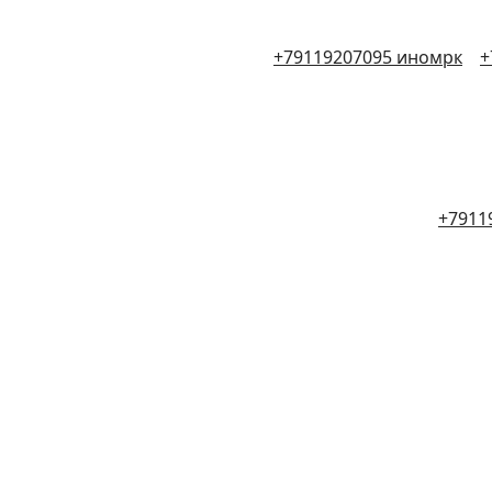
+79119207095 иномрк
+
+7911