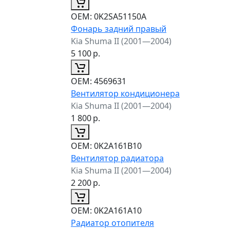
ОЕМ:
0K2SA51150A
Фонарь задний правый
Kia Shuma II (2001—2004)
5 100
р.
ОЕМ:
4569631
Вентилятор кондиционера
Kia Shuma II (2001—2004)
1 800
р.
ОЕМ:
0K2A161B10
Вентилятор радиатора
Kia Shuma II (2001—2004)
2 200
р.
ОЕМ:
0K2A161A10
Радиатор отопителя