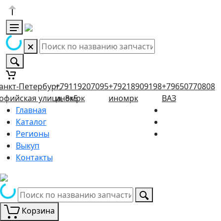
анкт-Петербург,
+79119207095
+79218909198
+79650770808
офийская улица, 8к5
иномрк
иномрк
ВАЗ
Главная
Каталог
Регионы
Выкуп
Контакты
Корзина