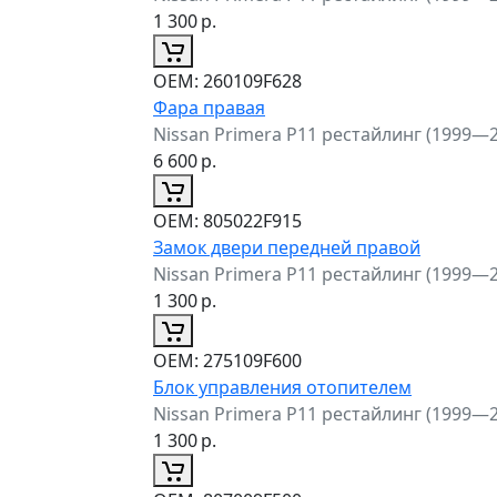
1 300
р.
ОЕМ:
260109F628
Фара правая
Nissan Primera P11 рестайлинг (1999—
6 600
р.
ОЕМ:
805022F915
Замок двери передней правой
Nissan Primera P11 рестайлинг (1999—
1 300
р.
ОЕМ:
275109F600
Блок управления отопителем
Nissan Primera P11 рестайлинг (1999—
1 300
р.