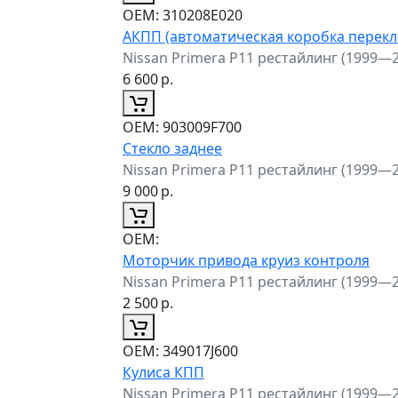
ОЕМ:
310208E020
АКПП (автоматическая коробка перек
Nissan Primera P11 рестайлинг (1999—
6 600
р.
ОЕМ:
903009F700
Стекло заднее
Nissan Primera P11 рестайлинг (1999—
9 000
р.
ОЕМ:
Моторчик привода круиз контроля
Nissan Primera P11 рестайлинг (1999—
2 500
р.
ОЕМ:
349017J600
Кулиса КПП
Nissan Primera P11 рестайлинг (1999—