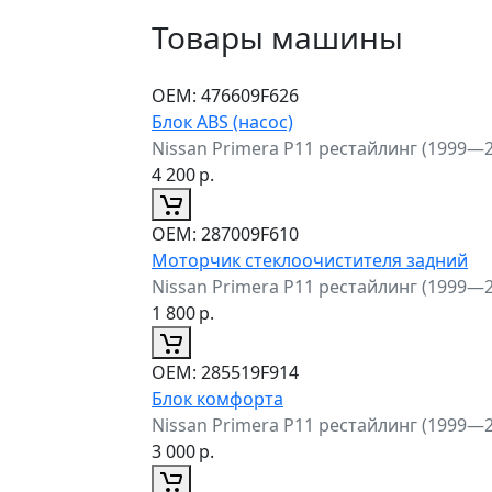
Товары машины
ОЕМ:
476609F626
Блок ABS (насос)
Nissan Primera P11 рестайлинг (1999—
4 200
р.
ОЕМ:
287009F610
Моторчик стеклоочистителя задний
Nissan Primera P11 рестайлинг (1999—
1 800
р.
ОЕМ:
285519F914
Блок комфорта
Nissan Primera P11 рестайлинг (1999—
3 000
р.