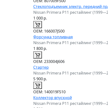
ОЕМ:
807009F500
Стеклоподъемник электр. передний п
Nissan Primera P11 рестайлинг (1999—
1 000
р.
ОЕМ:
166007J500
Форсунка топливная
Nissan Primera P11 рестайлинг (1999—
1 800
р.
ОЕМ:
233004J606
Стартер
Nissan Primera P11 рестайлинг (1999—
5 900
р.
ОЕМ:
140019F510
Коллектор впускной
Nissan Primera P11 рестайлинг (1999—