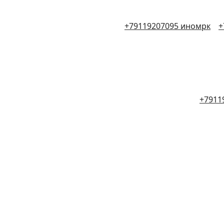
+79119207095 иномрк
+
+7911