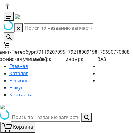
анкт-Петербург,
+79119207095
+79218909198
+79650770808
офийская улица, 8к5
иномрк
иномрк
ВАЗ
Главная
Каталог
Регионы
Выкуп
Контакты
Корзина