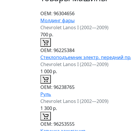
ОЕМ:
96304656
Молдинг фары
Chevrolet Lanos I (2002—2009)
700
р.
ОЕМ:
96225384
Стеклоподъемник электр. передний п
Chevrolet Lanos I (2002—2009)
1 000
р.
ОЕМ:
96238765
Руль
Chevrolet Lanos I (2002—2009)
1 300
р.
ОЕМ:
96253555
Катушка зажигания