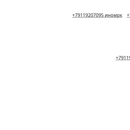
+79119207095 иномрк
+
+7911