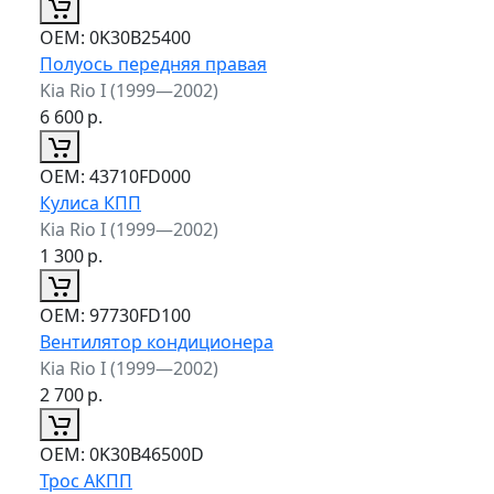
ОЕМ:
0K30B25400
Полуось передняя правая
Kia Rio I (1999—2002)
6 600
р.
ОЕМ:
43710FD000
Кулиса КПП
Kia Rio I (1999—2002)
1 300
р.
ОЕМ:
97730FD100
Вентилятор кондиционера
Kia Rio I (1999—2002)
2 700
р.
ОЕМ:
0K30B46500D
Трос АКПП