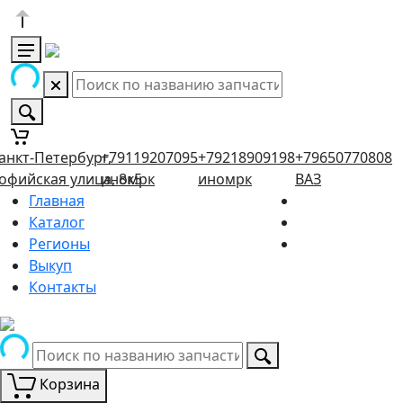
анкт-Петербург,
+79119207095
+79218909198
+79650770808
офийская улица, 8к5
иномрк
иномрк
ВАЗ
Главная
Каталог
Регионы
Выкуп
Контакты
Корзина