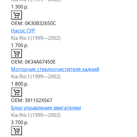
1 300
р.
ОЕМ:
0K30B32650C
Насос ГУР
Kia Rio I (1999—2002)
1 700
р.
ОЕМ:
0K34A67450E
Моторчик стеклоочистителя задний
Kia Rio I (1999—2002)
1 800
р.
ОЕМ:
391102X567
Блок управления двигателем
Kia Rio I (1999—2002)
3 700
р.