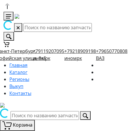
анкт-Петербург,
+79119207095
+79218909198
+79650770808
офийская улица, 8к5
иномрк
иномрк
ВАЗ
Главная
Каталог
Регионы
Выкуп
Контакты
Корзина