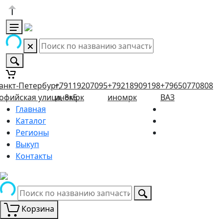
анкт-Петербург,
+79119207095
+79218909198
+79650770808
офийская улица, 8к5
иномрк
иномрк
ВАЗ
Главная
Каталог
Регионы
Выкуп
Контакты
Корзина