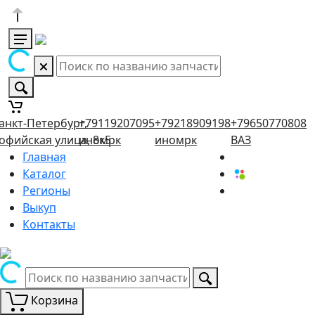
анкт-Петербург,
+79119207095
+79218909198
+79650770808
офийская улица, 8к5
иномрк
иномрк
ВАЗ
Главная
Каталог
Регионы
Выкуп
Контакты
Корзина