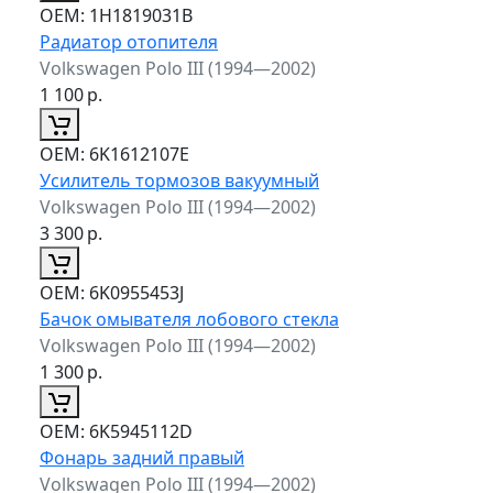
ОЕМ:
1H1819031B
Радиатор отопителя
Volkswagen Polo III (1994—2002)
1 100
р.
ОЕМ:
6K1612107E
Усилитель тормозов вакуумный
Volkswagen Polo III (1994—2002)
3 300
р.
ОЕМ:
6K0955453J
Бачок омывателя лобового стекла
Volkswagen Polo III (1994—2002)
1 300
р.
ОЕМ:
6K5945112D
Фонарь задний правый
Volkswagen Polo III (1994—2002)