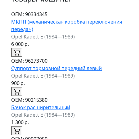
ОЕМ:
90334345
МКПП (механическая коробка переключения
передач)
Opel Kadett E (1984—1989)
6 000
р.
ОЕМ:
96273700
Суппорт тормозной передний левый
Opel Kadett E (1984—1989)
900
р.
ОЕМ:
90215380
Бачок расширительный
Opel Kadett E (1984—1989)
1 300
р.
ОЕМ:
90007059