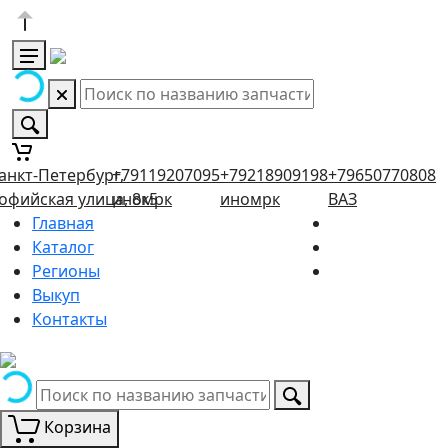
анкт-Петербург,
+79119207095
+79218909198
+79650770808
офийская улица, 8к5
иномрк
иномрк
ВАЗ
Главная
Каталог
Регионы
Выкуп
Контакты
Корзина