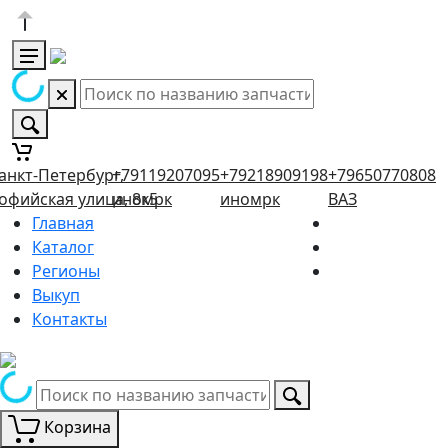
анкт-Петербург,
+79119207095
+79218909198
+79650770808
офийская улица, 8к5
иномрк
иномрк
ВАЗ
Главная
Каталог
Регионы
Выкуп
Контакты
Корзина