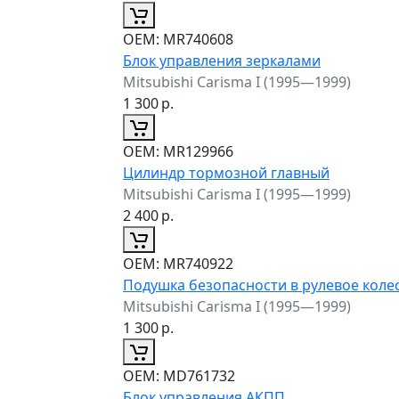
ОЕМ:
MR740608
Блок управления зеркалами
Mitsubishi Carisma I (1995—1999)
1 300
р.
ОЕМ:
MR129966
Цилиндр тормозной главный
Mitsubishi Carisma I (1995—1999)
2 400
р.
ОЕМ:
MR740922
Подушка безопасности в рулевое коле
Mitsubishi Carisma I (1995—1999)
1 300
р.
ОЕМ:
MD761732
Блок управления АКПП