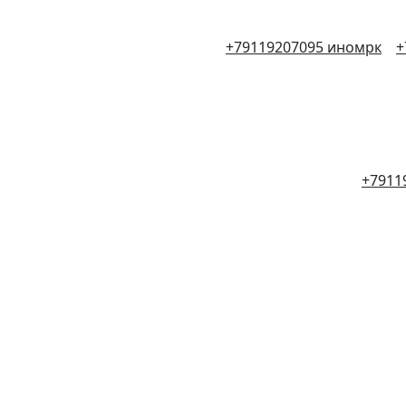
+79119207095 иномрк
+
+7911