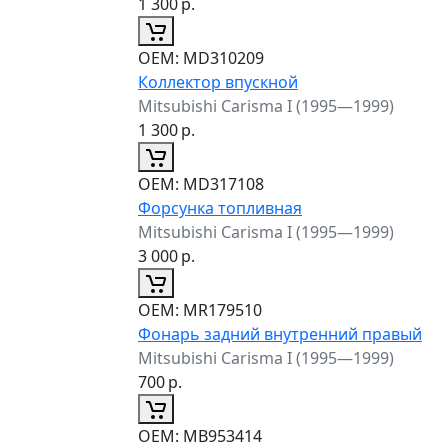
1 300
р.
ОЕМ:
MD310209
Коллектор впускной
Mitsubishi Carisma I (1995—1999)
1 300
р.
ОЕМ:
MD317108
Форсунка топливная
Mitsubishi Carisma I (1995—1999)
3 000
р.
ОЕМ:
MR179510
Фонарь задний внутренний правый
Mitsubishi Carisma I (1995—1999)
700
р.
ОЕМ:
MB953414