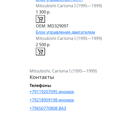
Mitsubishi Carisma I (1995—1999)
1 300
р.
ОЕМ:
MD329097
Блок управления двигателем
Mitsubishi Carisma I (1995—1999)
2 500
р.
Mitsubishi, Carisma I (1995—1999)
Контакты
Телефоны
+79119207095 иномрк
+79218909198 иномрк
+79650770808 ВАЗ