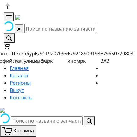
анкт-Петербург,
+79119207095
+79218909198
+79650770808
офийская улица, 8к5
иномрк
иномрк
ВАЗ
Главная
Каталог
Регионы
Выкуп
Контакты
Корзина