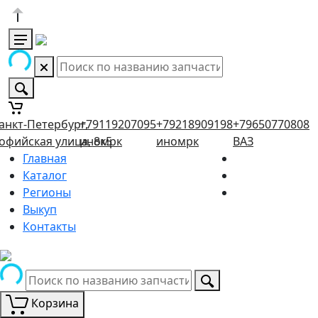
анкт-Петербург,
+79119207095
+79218909198
+79650770808
офийская улица, 8к5
иномрк
иномрк
ВАЗ
Главная
Каталог
Регионы
Выкуп
Контакты
Корзина