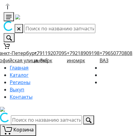
анкт-Петербург,
+79119207095
+79218909198
+79650770808
офийская улица, 8к5
иномрк
иномрк
ВАЗ
Главная
Каталог
Регионы
Выкуп
Контакты
Корзина