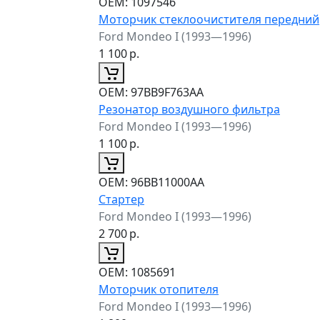
ОЕМ:
1097546
Моторчик стеклоочистителя передний
Ford Mondeo I (1993—1996)
1 100
р.
ОЕМ:
97BB9F763AA
Резонатор воздушного фильтра
Ford Mondeo I (1993—1996)
1 100
р.
ОЕМ:
96BB11000AA
Стартер
Ford Mondeo I (1993—1996)
2 700
р.
ОЕМ:
1085691
Моторчик отопителя
Ford Mondeo I (1993—1996)