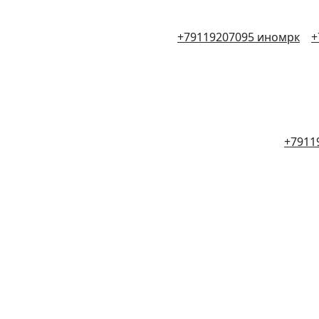
+79119207095 иномрк
+
+7911