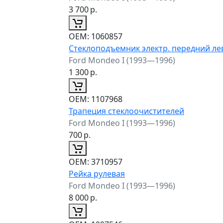
3 700
р.
ОЕМ:
1060857
Стеклоподъемник электр. передний л
Ford Mondeo I (1993—1996)
1 300
р.
ОЕМ:
1107968
Трапеция стеклоочистителей
Ford Mondeo I (1993—1996)
700
р.
ОЕМ:
3710957
Рейка рулевая
Ford Mondeo I (1993—1996)
8 000
р.