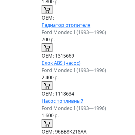
1 800
р.
ОЕМ:
Радиатор отопителя
Ford Mondeo I (1993—1996)
700
р.
ОЕМ:
1315669
Блок ABS (насос)
Ford Mondeo I (1993—1996)
2 400
р.
ОЕМ:
1118634
Насос топливный
Ford Mondeo I (1993—1996)
1 600
р.
ОЕМ:
96BB8K218AA