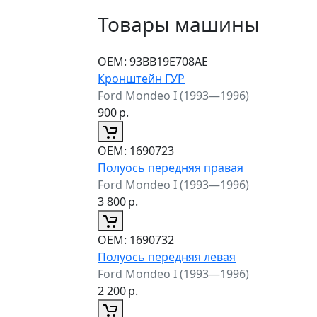
Товары машины
ОЕМ:
93BB19E708AE
Кронштейн ГУР
Ford Mondeo I (1993—1996)
900
р.
ОЕМ:
1690723
Полуось передняя правая
Ford Mondeo I (1993—1996)
3 800
р.
ОЕМ:
1690732
Полуось передняя левая
Ford Mondeo I (1993—1996)
2 200
р.