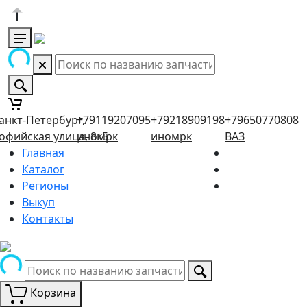
анкт-Петербург,
+79119207095
+79218909198
+79650770808
офийская улица, 8к5
иномрк
иномрк
ВАЗ
Главная
Каталог
Регионы
Выкуп
Контакты
Корзина