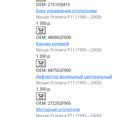
ОЕМ:
275103J415
Блок управления отопителем
Nissan Primera P11 (1995—2000)
1 300
р.
ОЕМ:
480802F000
Кардан рулевой
Nissan Primera P11 (1995—2000)
1 300
р.
ОЕМ:
687502F900
Дефлектор воздушный центральный
Nissan Primera P11 (1995—2000)
1 300
р.
ОЕМ:
272202F905
Моторчик отопителя
Nissan Primera P11 (1995—2000)