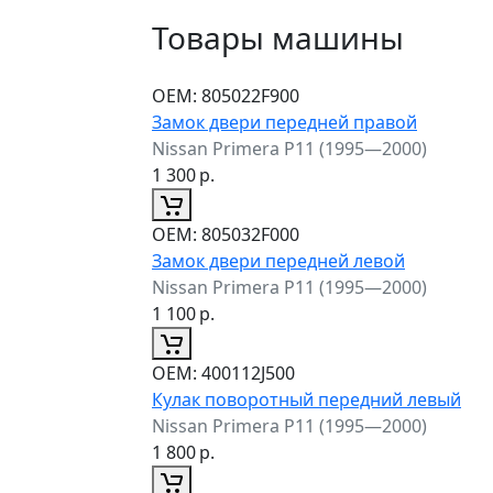
Товары машины
ОЕМ:
805022F900
Замок двери передней правой
Nissan Primera P11 (1995—2000)
1 300
р.
ОЕМ:
805032F000
Замок двери передней левой
Nissan Primera P11 (1995—2000)
1 100
р.
ОЕМ:
400112J500
Кулак поворотный передний левый
Nissan Primera P11 (1995—2000)
1 800
р.