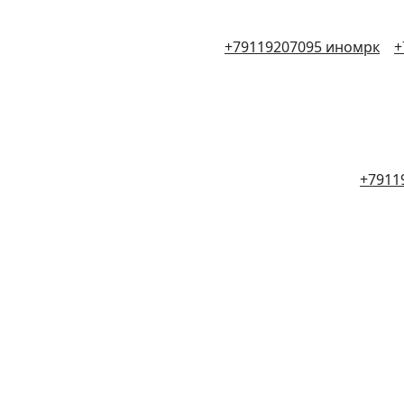
+79119207095 иномрк
+
+7911