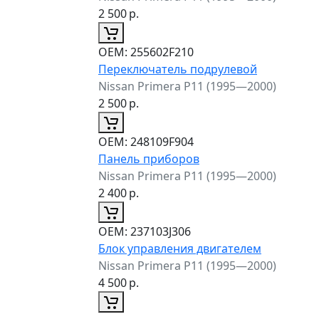
2 500
р.
ОЕМ:
255602F210
Переключатель подрулевой
Nissan Primera P11 (1995—2000)
2 500
р.
ОЕМ:
248109F904
Панель приборов
Nissan Primera P11 (1995—2000)
2 400
р.
ОЕМ:
237103J306
Блок управления двигателем
Nissan Primera P11 (1995—2000)
4 500
р.