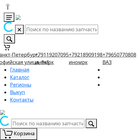
анкт-Петербург,
+79119207095
+79218909198
+79650770808
офийская улица, 8к5
иномрк
иномрк
ВАЗ
Главная
Каталог
Регионы
Выкуп
Контакты
Корзина