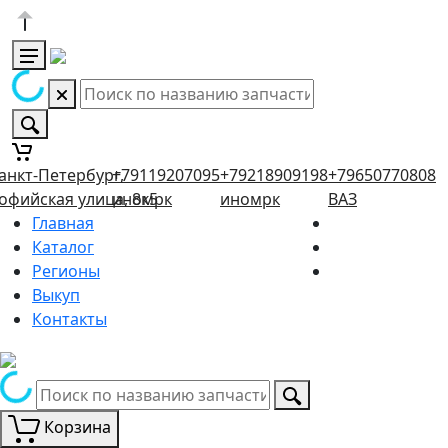
анкт-Петербург,
+79119207095
+79218909198
+79650770808
офийская улица, 8к5
иномрк
иномрк
ВАЗ
Главная
Каталог
Регионы
Выкуп
Контакты
Корзина