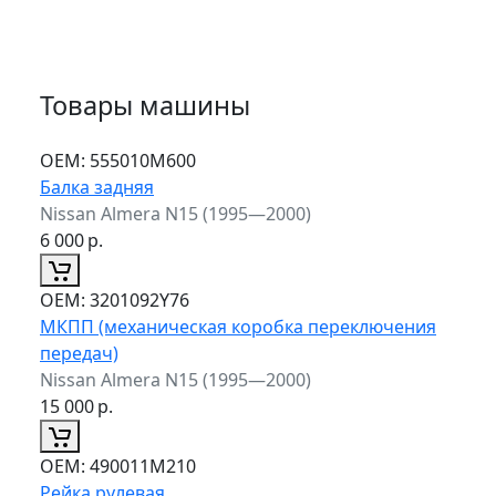
Товары машины
ОЕМ:
555010M600
Балка задняя
Nissan Almera N15 (1995—2000)
6 000
р.
ОЕМ:
3201092Y76
МКПП (механическая коробка переключения
передач)
Nissan Almera N15 (1995—2000)
15 000
р.
ОЕМ:
490011M210
Рейка рулевая