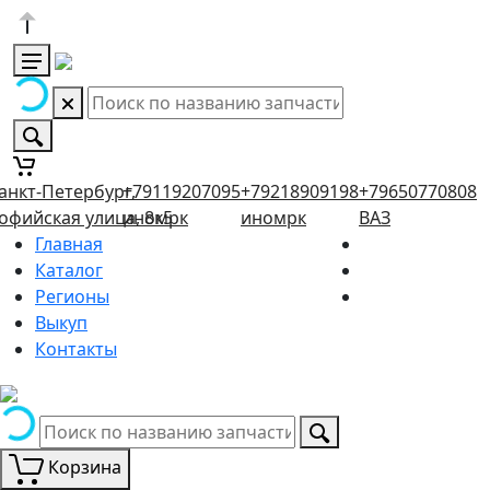
анкт-Петербург,
+79119207095
+79218909198
+79650770808
офийская улица, 8к5
иномрк
иномрк
ВАЗ
Главная
Каталог
Регионы
Выкуп
Контакты
Корзина