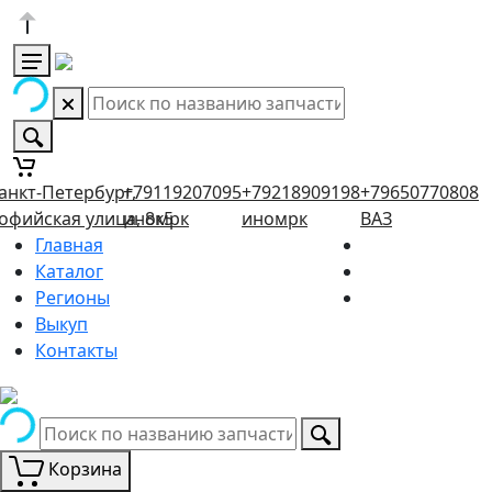
анкт-Петербург,
+79119207095
+79218909198
+79650770808
офийская улица, 8к5
иномрк
иномрк
ВАЗ
Главная
Каталог
Регионы
Выкуп
Контакты
Корзина