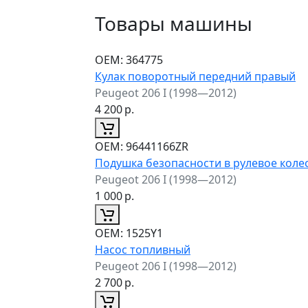
Товары машины
ОЕМ:
364775
Кулак поворотный передний правый
Peugeot 206 I (1998—2012)
4 200
р.
ОЕМ:
96441166ZR
Подушка безопасности в рулевое коле
Peugeot 206 I (1998—2012)
1 000
р.
ОЕМ:
1525Y1
Насос топливный
Peugeot 206 I (1998—2012)
2 700
р.