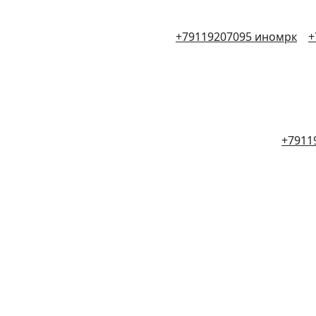
+79119207095 иномрк
+
+7911