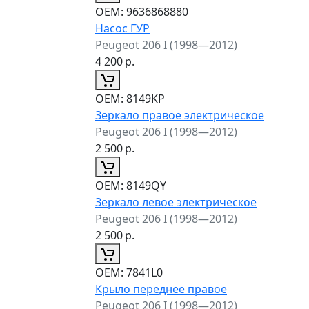
ОЕМ:
9636868880
Насос ГУР
Peugeot 206 I (1998—2012)
4 200
р.
ОЕМ:
8149KP
Зеркало правое электрическое
Peugeot 206 I (1998—2012)
2 500
р.
ОЕМ:
8149QY
Зеркало левое электрическое
Peugeot 206 I (1998—2012)
2 500
р.
ОЕМ:
7841L0
Крыло переднее правое
Peugeot 206 I (1998—2012)