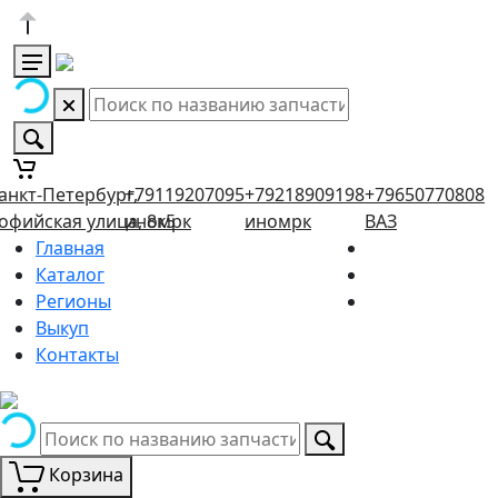
анкт-Петербург,
+79119207095
+79218909198
+79650770808
офийская улица, 8к5
иномрк
иномрк
ВАЗ
Главная
Каталог
Регионы
Выкуп
Контакты
Корзина