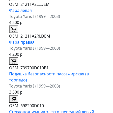
ОЕМ:
21211A2LLDEM
Фара левая
Toyota Yaris I (1999—2003)
4 200
р.
ОЕМ:
21211A2RLDEM
Фара правая
Toyota Yaris I (1999—2003)
4 200
р.
ОЕМ:
739700D010B1
Подушка безопасности пассажирская (в
торпедо)
Toyota Yaris I (1999—2003)
3 300
р.
ОЕМ:
698200D010
Стеклоподъемник электр. передний левый