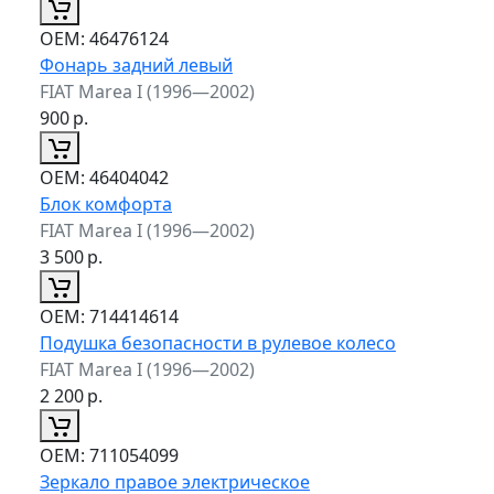
ОЕМ:
46476124
Фонарь задний левый
FIAT Marea I (1996—2002)
900
р.
ОЕМ:
46404042
Блок комфорта
FIAT Marea I (1996—2002)
3 500
р.
ОЕМ:
714414614
Подушка безопасности в рулевое колесо
FIAT Marea I (1996—2002)
2 200
р.
ОЕМ:
711054099
Зеркало правое электрическое