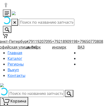
анкт-Петербург,
+79119207095
+79218909198
+79650770808
офийская улица, 8к5
иномрк
иномрк
ВАЗ
Главная
Каталог
Регионы
Выкуп
Контакты
Корзина