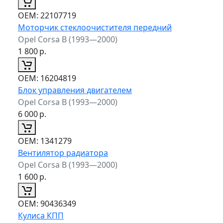
ОЕМ:
22107719
Моторчик стеклоочистителя передний
Opel Corsa B (1993—2000)
1 800
р.
ОЕМ:
16204819
Блок управления двигателем
Opel Corsa B (1993—2000)
6 000
р.
ОЕМ:
1341279
Вентилятор радиатора
Opel Corsa B (1993—2000)
1 600
р.
ОЕМ:
90436349
Кулиса КПП