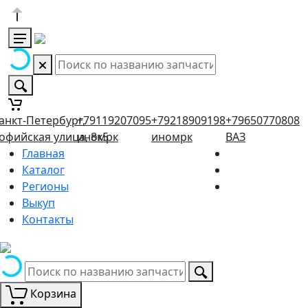
анкт-Петербург,
+79119207095
+79218909198
+79650770808
офийская улица, 8к5
иномрк
иномрк
ВАЗ
Главная
Каталог
Регионы
Выкуп
Контакты
Корзина