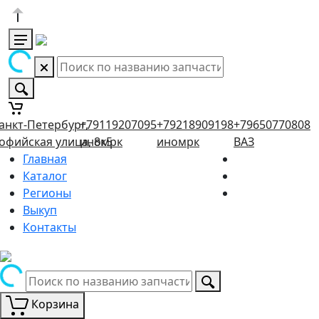
анкт-Петербург,
+79119207095
+79218909198
+79650770808
офийская улица, 8к5
иномрк
иномрк
ВАЗ
Главная
Каталог
Регионы
Выкуп
Контакты
Корзина