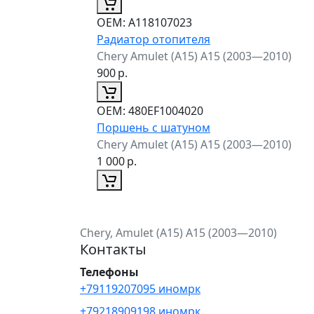
ОЕМ:
A118107023
Радиатор отопителя
Chery Amulet (A15) A15 (2003—2010)
900
р.
ОЕМ:
480EF1004020
Поршень с шатуном
Chery Amulet (A15) A15 (2003—2010)
1 000
р.
Chery, Amulet (A15) A15 (2003—2010)
Контакты
Телефоны
+79119207095 иномрк
+79218909198 иномрк