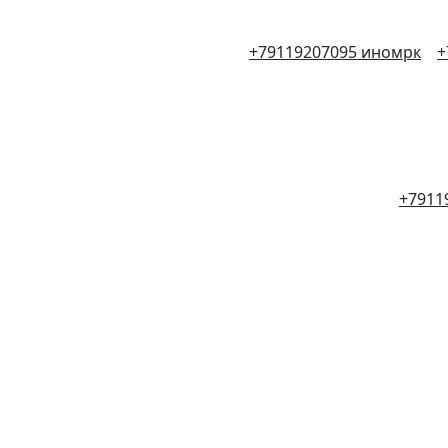
+79119207095 иномрк
+
+7911