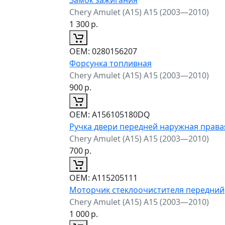
Chery Amulet (A15) A15 (2003—2010)
1 300
р.
ОЕМ:
0280156207
Форсунка топливная
Chery Amulet (A15) A15 (2003—2010)
900
р.
ОЕМ:
A156105180DQ
Ручка двери передней наружная права
Chery Amulet (A15) A15 (2003—2010)
700
р.
ОЕМ:
A115205111
Моторчик стеклоочистителя передний
Chery Amulet (A15) A15 (2003—2010)
1 000
р.