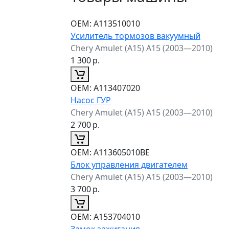
ОЕМ:
A113510010
Усилитель тормозов вакуумный
Chery Amulet (A15) A15 (2003—2010)
1 300
р.
ОЕМ:
A113407020
Насос ГУР
Chery Amulet (A15) A15 (2003—2010)
2 700
р.
ОЕМ:
A113605010BE
Блок управления двигателем
Chery Amulet (A15) A15 (2003—2010)
3 700
р.
ОЕМ:
A153704010
Замок зажигания