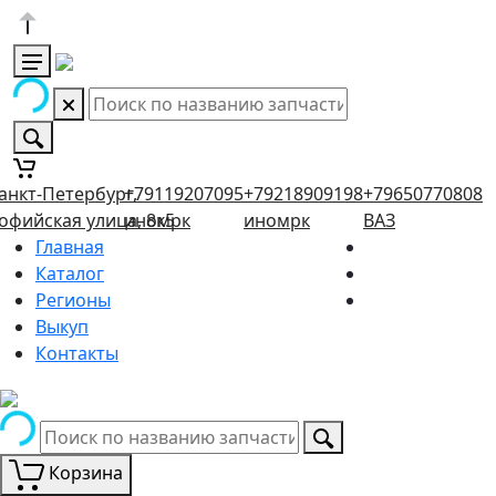
анкт-Петербург,
+79119207095
+79218909198
+79650770808
офийская улица, 8к5
иномрк
иномрк
ВАЗ
Главная
Каталог
Регионы
Выкуп
Контакты
Корзина