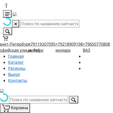
анкт-Петербург,
+79119207095
+79218909198
+79650770808
офийская улица, 8к5
иномрк
иномрк
ВАЗ
Главная
Каталог
Регионы
Выкуп
Контакты
Корзина