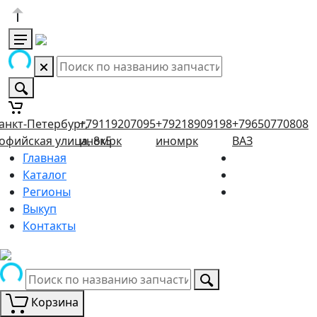
анкт-Петербург,
+79119207095
+79218909198
+79650770808
офийская улица, 8к5
иномрк
иномрк
ВАЗ
Главная
Каталог
Регионы
Выкуп
Контакты
Корзина