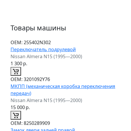
Товары машины
ОЕМ:
255402N302
Переключатель подрулевой
Nissan Almera N15 (1995—2000)
1 300
р.
ОЕМ:
3201092Y76
МКПП (механическая коробка переключения
передач)
Nissan Almera N15 (1995—2000)
15 000
р.
ОЕМ:
8250289909
Замок двери задней правой