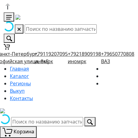
анкт-Петербург,
+79119207095
+79218909198
+79650770808
офийская улица, 8к5
иномрк
иномрк
ВАЗ
Главная
Каталог
Регионы
Выкуп
Контакты
Корзина