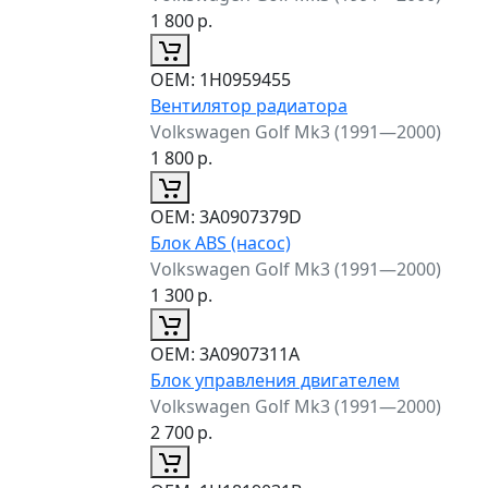
1 800
р.
ОЕМ:
1H0959455
Вентилятор радиатора
Volkswagen Golf Mk3 (1991—2000)
1 800
р.
ОЕМ:
3A0907379D
Блок ABS (насос)
Volkswagen Golf Mk3 (1991—2000)
1 300
р.
ОЕМ:
3A0907311A
Блок управления двигателем
Volkswagen Golf Mk3 (1991—2000)
2 700
р.