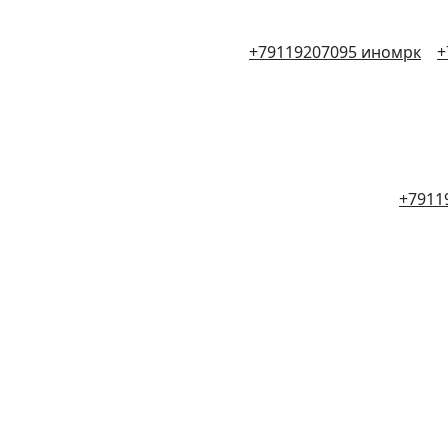
+79119207095 иномрк
+
+7911