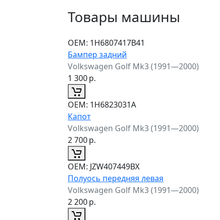
Товары машины
ОЕМ:
1H6807417B41
Бампер задний
Volkswagen Golf Mk3 (1991—2000)
1 300
р.
ОЕМ:
1H6823031A
Капот
Volkswagen Golf Mk3 (1991—2000)
2 700
р.
ОЕМ:
JZW407449BX
Полуось передняя левая
Volkswagen Golf Mk3 (1991—2000)
2 200
р.