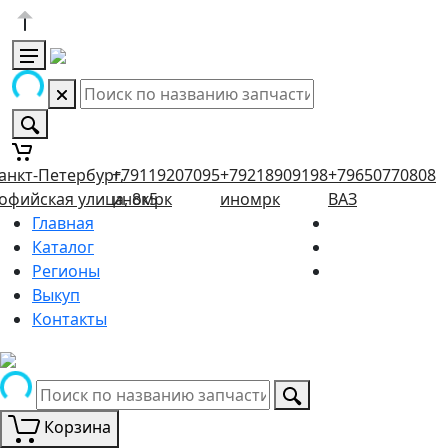
анкт-Петербург,
+79119207095
+79218909198
+79650770808
офийская улица, 8к5
иномрк
иномрк
ВАЗ
Главная
Каталог
Регионы
Выкуп
Контакты
Корзина