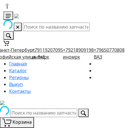
анкт-Петербург,
+79119207095
+79218909198
+79650770808
офийская улица, 8к5
иномрк
иномрк
ВАЗ
Главная
Каталог
Регионы
Выкуп
Контакты
Корзина