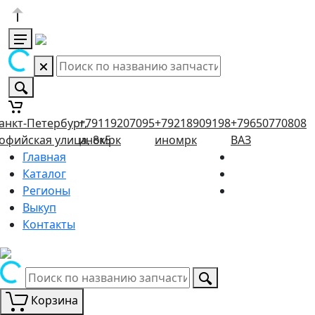
анкт-Петербург,
+79119207095
+79218909198
+79650770808
офийская улица, 8к5
иномрк
иномрк
ВАЗ
Главная
Каталог
Регионы
Выкуп
Контакты
Корзина