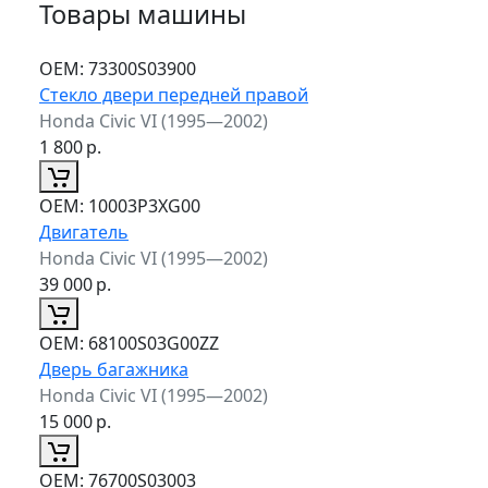
Товары машины
ОЕМ:
73300S03900
Стекло двери передней правой
Honda Civic VI (1995—2002)
1 800
р.
ОЕМ:
10003P3XG00
Двигатель
Honda Civic VI (1995—2002)
39 000
р.
ОЕМ:
68100S03G00ZZ
Дверь багажника
Honda Civic VI (1995—2002)
15 000
р.
ОЕМ:
76700S03003