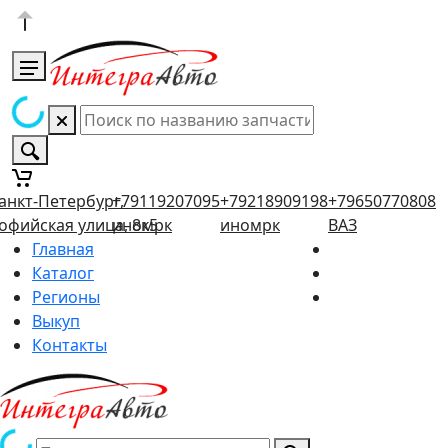
анкт-Петербург,
+79119207095
+79218909198
+79650770808
офийская улица, 8к5
иномрк
иномрк
ВАЗ
Главная
Каталог
Регионы
Выкуп
Контакты