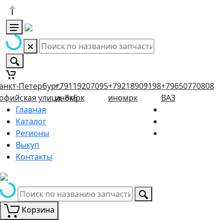
анкт-Петербург,
+79119207095
+79218909198
+79650770808
офийская улица, 8к5
иномрк
иномрк
ВАЗ
Главная
Каталог
Регионы
Выкуп
Контакты
Корзина