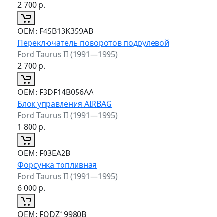
2 700
р.
ОЕМ:
F4SB13K359AB
Переключатель поворотов подрулевой
Ford Taurus II (1991—1995)
2 700
р.
ОЕМ:
F3DF14B056AA
Блок управления AIRBAG
Ford Taurus II (1991—1995)
1 800
р.
ОЕМ:
F03EA2B
Форсунка топливная
Ford Taurus II (1991—1995)
6 000
р.
ОЕМ:
FODZ19980B