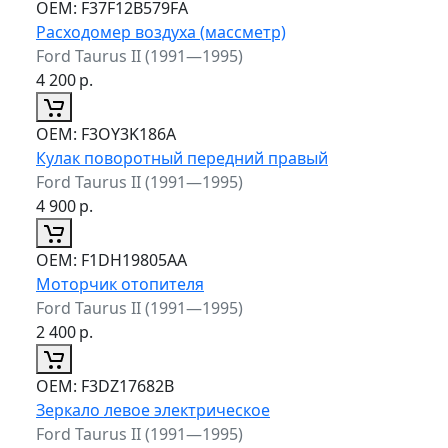
ОЕМ:
F37F12B579FA
Расходомер воздуха (массметр)
Ford Taurus II (1991—1995)
4 200
р.
ОЕМ:
F3OY3K186A
Кулак поворотный передний правый
Ford Taurus II (1991—1995)
4 900
р.
ОЕМ:
F1DH19805AA
Моторчик отопителя
Ford Taurus II (1991—1995)
2 400
р.
ОЕМ:
F3DZ17682B
Зеркало левое электрическое
Ford Taurus II (1991—1995)