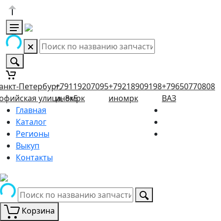
анкт-Петербург,
+79119207095
+79218909198
+79650770808
офийская улица, 8к5
иномрк
иномрк
ВАЗ
Главная
Каталог
Регионы
Выкуп
Контакты
Корзина