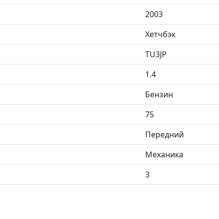
2003
Хетчбэк
TU3JP
1.4
Бензин
75
Передний
Механика
3