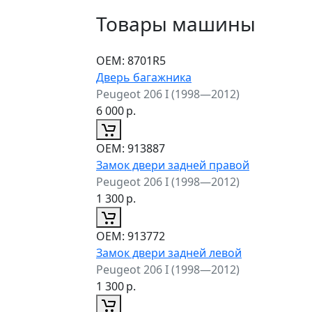
Товары машины
ОЕМ:
8701R5
Дверь багажника
Peugeot 206 I (1998—2012)
6 000
р.
ОЕМ:
913887
Замок двери задней правой
Peugeot 206 I (1998—2012)
1 300
р.
ОЕМ:
913772
Замок двери задней левой
Peugeot 206 I (1998—2012)
1 300
р.