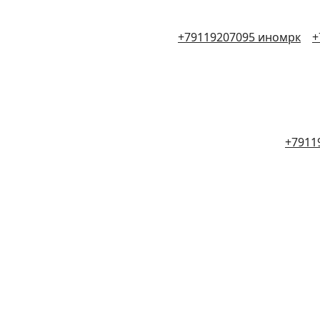
+79119207095 иномрк
+
+7911