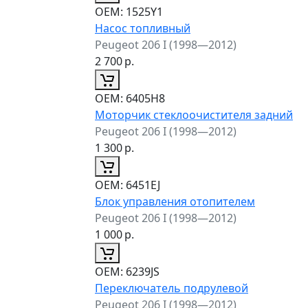
ОЕМ:
1525Y1
Насос топливный
Peugeot 206 I (1998—2012)
2 700
р.
ОЕМ:
6405H8
Моторчик стеклоочистителя задний
Peugeot 206 I (1998—2012)
1 300
р.
ОЕМ:
6451EJ
Блок управления отопителем
Peugeot 206 I (1998—2012)
1 000
р.
ОЕМ:
6239JS
Переключатель подрулевой
Peugeot 206 I (1998—2012)