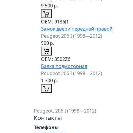
9 500
р.
ОЕМ:
9136J1
Замок двери передней правой
Peugeot 206 I (1998—2012)
900
р.
ОЕМ:
3502Z6
Балка подмоторная
Peugeot 206 I (1998—2012)
1 300
р.
Peugeot, 206 I (1998—2012)
Контакты
Телефоны