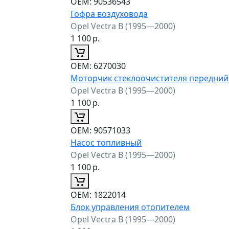
ОЕМ:
90536543
Гофра воздуховода
Opel Vectra B (1995—2000)
1 100
р.
ОЕМ:
6270030
Моторчик стеклоочистителя передний
Opel Vectra B (1995—2000)
1 100
р.
ОЕМ:
90571033
Насос топливный
Opel Vectra B (1995—2000)
1 100
р.
ОЕМ:
1822014
Блок управления отопителем
Opel Vectra B (1995—2000)