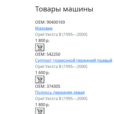
Товары машины
ОЕМ:
90400169
Маховик
Opel Vectra B (1995—2000)
1 800
р.
ОЕМ:
542250
Суппорт тормозной передний правый
Opel Vectra B (1995—2000)
1 600
р.
ОЕМ:
374305
Полуось передняя левая
Opel Vectra B (1995—2000)
1 800
р.