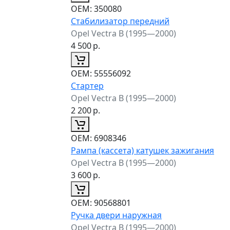
ОЕМ:
350080
Стабилизатор передний
Opel Vectra B (1995—2000)
4 500
р.
ОЕМ:
55556092
Стартер
Opel Vectra B (1995—2000)
2 200
р.
ОЕМ:
6908346
Рампа (кассета) катушек зажигания
Opel Vectra B (1995—2000)
3 600
р.
ОЕМ:
90568801
Ручка двери наружная
Opel Vectra B (1995—2000)