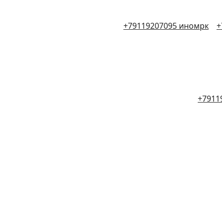
+79119207095 иномрк
+
+7911