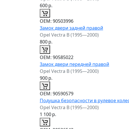
600
р.
ОЕМ:
90503996
Замок двери задней правой
Opel Vectra B (1995—2000)
800
р.
ОЕМ:
90585022
Замок двери передней правой
Opel Vectra B (1995—2000)
900
р.
ОЕМ:
90590579
Подушка безопасности в рулевое коле
Opel Vectra B (1995—2000)
1 100
р.