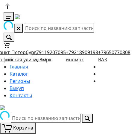
анкт-Петербург,
+79119207095
+79218909198
+79650770808
офийская улица, 8к5
иномрк
иномрк
ВАЗ
Главная
Каталог
Регионы
Выкуп
Контакты
Корзина