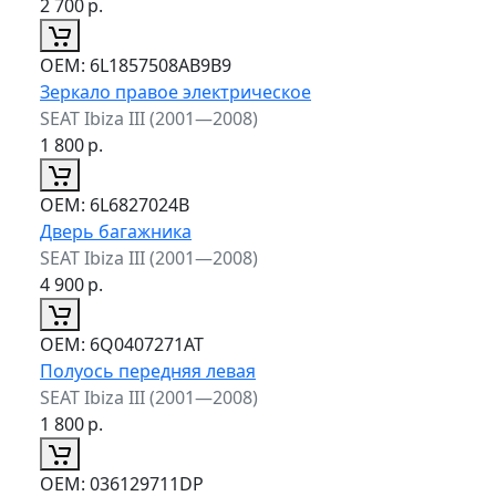
2 700
р.
ОЕМ:
6L1857508AB9B9
Зеркало правое электрическое
SEAT Ibiza III (2001—2008)
1 800
р.
ОЕМ:
6L6827024B
Дверь багажника
SEAT Ibiza III (2001—2008)
4 900
р.
ОЕМ:
6Q0407271AT
Полуось передняя левая
SEAT Ibiza III (2001—2008)
1 800
р.
ОЕМ:
036129711DP