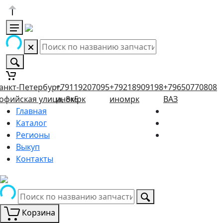
анкт-Петербург,
+79119207095
+79218909198
+79650770808
офийская улица, 8к5
иномрк
иномрк
ВАЗ
Главная
Каталог
Регионы
Выкуп
Контакты
Корзина