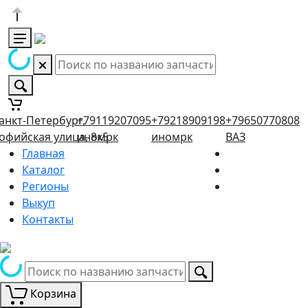
анкт-Петербург,
+79119207095
+79218909198
+79650770808
офийская улица, 8к5
иномрк
иномрк
ВАЗ
Главная
Каталог
Регионы
Выкуп
Контакты
Корзина